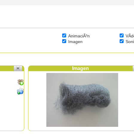
AnimaciÃ³n
VÃ­d
Imagen
Son
Imagen