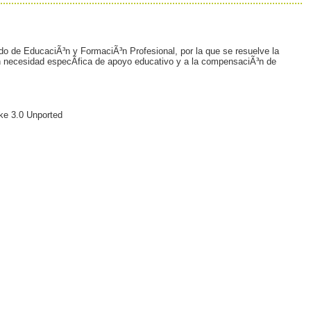
do de EducaciÃ³n y FormaciÃ³n Profesional, por la que se resuelve la
con necesidad especÃ­fica de apoyo educativo y a la compensaciÃ³n de
ke 3.0 Unported