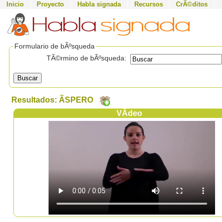
Inicio
Proyecto
Habla signada
Recursos
CrÃ©ditos
Formulario de bÃºsqueda
TÃ©rmino de bÃºsqueda:
Buscar
Resultados: ÃSPERO
VÃ­deo