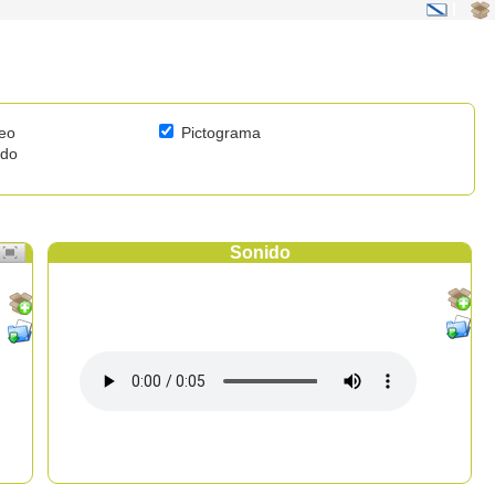
|
eo
Pictograma
ido
Sonido