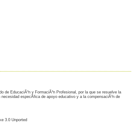
do de EducaciÃ³n y FormaciÃ³n Profesional, por la que se resuelve la
con necesidad especÃ­fica de apoyo educativo y a la compensaciÃ³n de
ke 3.0 Unported