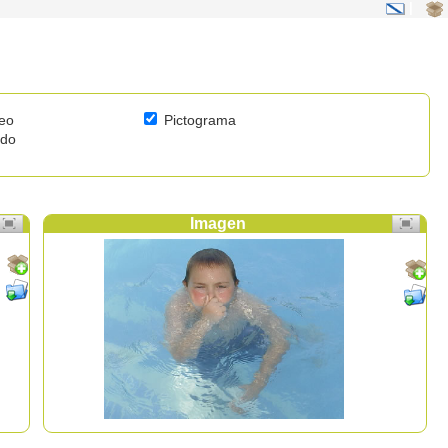
|
eo
Pictograma
ido
Imagen