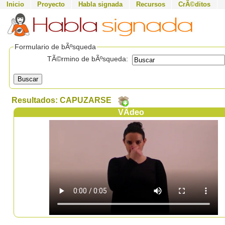
Inicio
Proyecto
Habla signada
Recursos
CrÃ©ditos
Formulario de bÃºsqueda
TÃ©rmino de bÃºsqueda:
Buscar
Resultados: CAPUZARSE
VÃ­deo