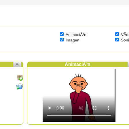
AnimaciÃ³n
VÃ­d
Imagen
Son
AnimaciÃ³n