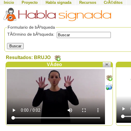
Inicio
Proyecto
Habla signada
Recursos
CrÃ©ditos
Formulario de bÃºsqueda
TÃ©rmino de bÃºsqueda:
Buscar
Resultados: BRUJO
VÃ­deo