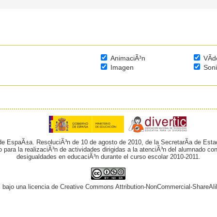
AnimaciÃ³n
VÃ­d
Imagen
Son
 de EspaÃ±a. ResoluciÃ³n de 10 de agosto de 2010, de la SecretarÃ­a de Esta
o para la realizaciÃ³n de actividades dirigidas a la atenciÃ³n del alumnado 
desigualdades en educaciÃ³n durante el curso escolar 2010-2011.
¡ bajo una licencia de Creative Commons Attribution-NonCommercial-ShareAli