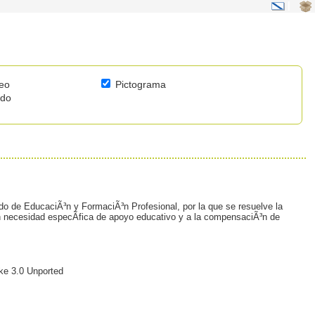
|
eo
Pictograma
ido
do de EducaciÃ³n y FormaciÃ³n Profesional, por la que se resuelve la
con necesidad especÃ­fica de apoyo educativo y a la compensaciÃ³n de
ke 3.0 Unported