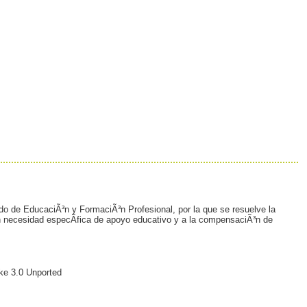
do de EducaciÃ³n y FormaciÃ³n Profesional, por la que se resuelve la
con necesidad especÃ­fica de apoyo educativo y a la compensaciÃ³n de
ke 3.0 Unported