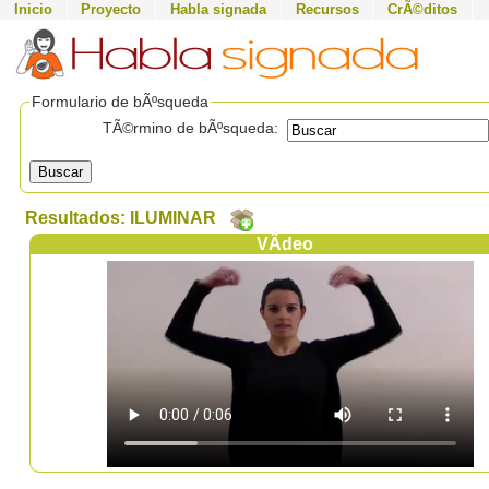
Inicio
Proyecto
Habla signada
Recursos
CrÃ©ditos
Formulario de bÃºsqueda
TÃ©rmino de bÃºsqueda:
Buscar
Resultados: ILUMINAR
VÃ­deo