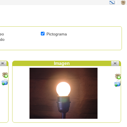
|
eo
Pictograma
ido
Imagen