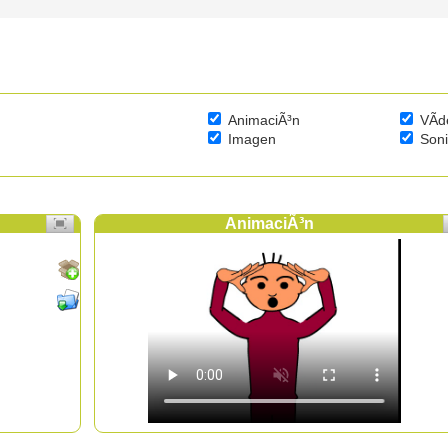
AnimaciÃ³n
VÃ­d
Imagen
Son
AnimaciÃ³n