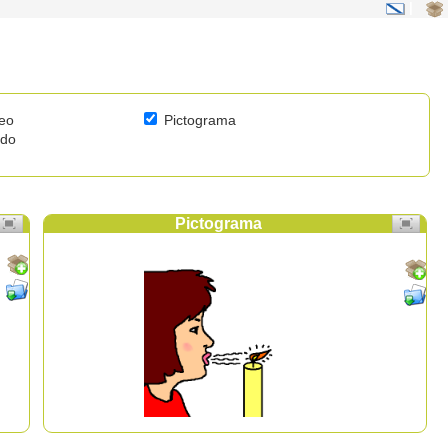
|
eo
Pictograma
ido
Pictograma