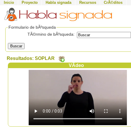
Inicio
Proyecto
Habla signada
Recursos
CrÃ©ditos
Formulario de bÃºsqueda
TÃ©rmino de bÃºsqueda:
Buscar
Resultados: SOPLAR
VÃ­deo