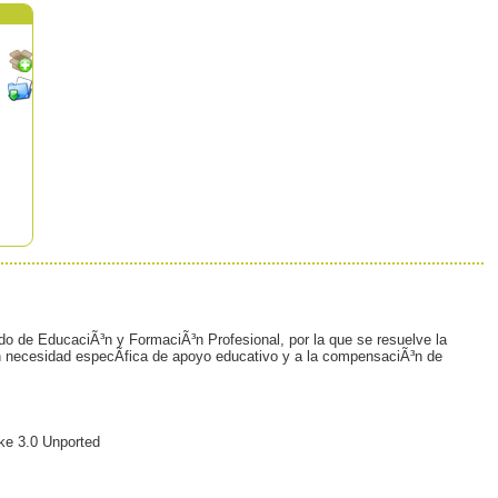
do de EducaciÃ³n y FormaciÃ³n Profesional, por la que se resuelve la
con necesidad especÃ­fica de apoyo educativo y a la compensaciÃ³n de
ke 3.0 Unported