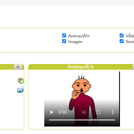
AnimaciÃ³n
VÃ­d
Imagen
Son
AnimaciÃ³n