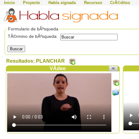
Inicio
Proyecto
Habla signada
Recursos
CrÃ©ditos
Formulario de bÃºsqueda
TÃ©rmino de bÃºsqueda:
Buscar
Resultados: PLANCHAR
VÃ­deo