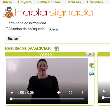
Inicio
Proyecto
Habla signada
Recursos
CrÃ©ditos
Formulario de bÃºsqueda
TÃ©rmino de bÃºsqueda:
Buscar
Resultados: ACARICIAR
VÃ­deo