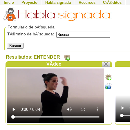
Inicio
Proyecto
Habla signada
Recursos
CrÃ©ditos
Formulario de bÃºsqueda
TÃ©rmino de bÃºsqueda:
Buscar
Resultados: ENTENDER
VÃ­deo