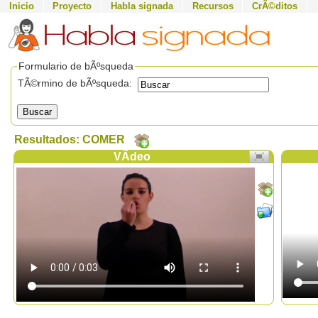
Inicio
Proyecto
Habla signada
Recursos
CrÃ©ditos
Formulario de bÃºsqueda
TÃ©rmino de bÃºsqueda:
Buscar
Resultados: COMER
VÃ­deo