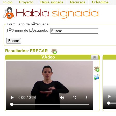
Inicio
Proyecto
Habla signada
Recursos
CrÃ©ditos
Formulario de bÃºsqueda
TÃ©rmino de bÃºsqueda:
Buscar
Resultados: FREGAR
VÃ­deo