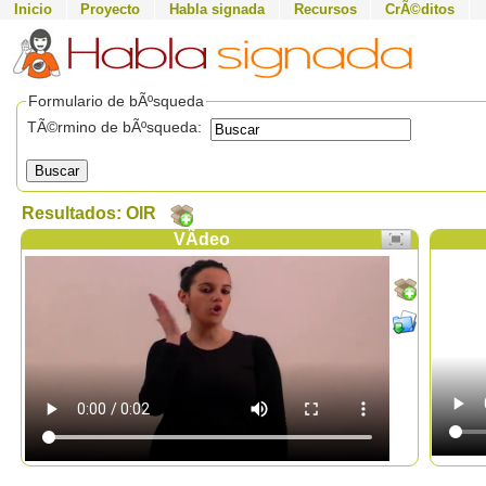
Inicio
Proyecto
Habla signada
Recursos
CrÃ©ditos
Formulario de bÃºsqueda
TÃ©rmino de bÃºsqueda:
Buscar
Resultados: OIR
VÃ­deo