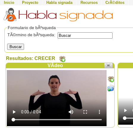
Inicio
Proyecto
Habla signada
Recursos
CrÃ©ditos
Formulario de bÃºsqueda
TÃ©rmino de bÃºsqueda:
Buscar
Resultados: CRECER
VÃ­deo