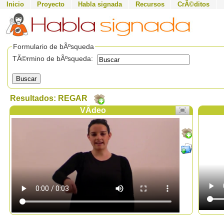
Inicio
Proyecto
Habla signada
Recursos
CrÃ©ditos
Formulario de bÃºsqueda
TÃ©rmino de bÃºsqueda:
Buscar
Resultados: REGAR
VÃ­deo