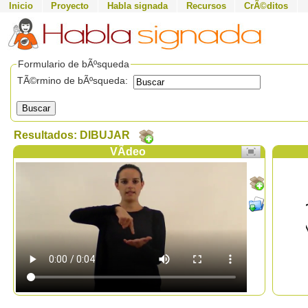
Inicio
Proyecto
Habla signada
Recursos
CrÃ©ditos
Formulario de bÃºsqueda
TÃ©rmino de bÃºsqueda:
Buscar
Resultados: DIBUJAR
VÃ­deo