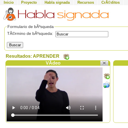
Inicio
Proyecto
Habla signada
Recursos
CrÃ©ditos
Formulario de bÃºsqueda
TÃ©rmino de bÃºsqueda:
Buscar
Resultados: APRENDER
VÃ­deo