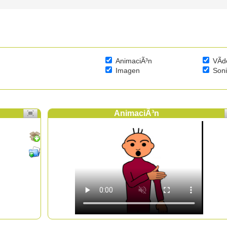
AnimaciÃ³n
VÃ­d
Imagen
Son
AnimaciÃ³n