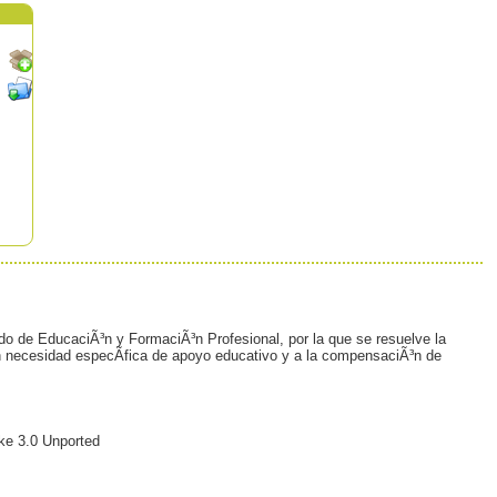
do de EducaciÃ³n y FormaciÃ³n Profesional, por la que se resuelve la
con necesidad especÃ­fica de apoyo educativo y a la compensaciÃ³n de
ke 3.0 Unported