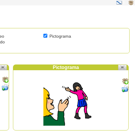
|
eo
Pictograma
ido
Pictograma