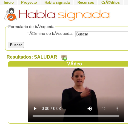
Inicio
Proyecto
Habla signada
Recursos
CrÃ©ditos
Formulario de bÃºsqueda
TÃ©rmino de bÃºsqueda:
Buscar
Resultados: SALUDAR
VÃ­deo