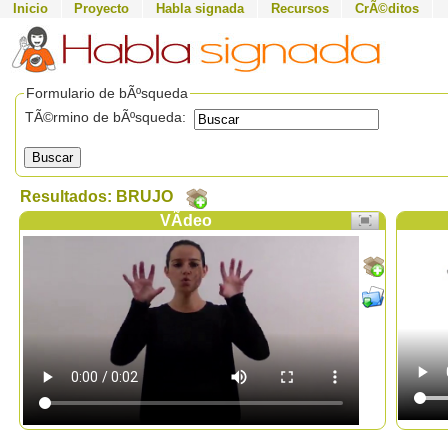
Inicio
Proyecto
Habla signada
Recursos
CrÃ©ditos
Formulario de bÃºsqueda
TÃ©rmino de bÃºsqueda:
Buscar
Resultados: BRUJO
VÃ­deo