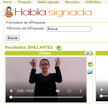
Inicio
Proyecto
Habla signada
Recursos
CrÃ©ditos
Formulario de bÃºsqueda
TÃ©rmino de bÃºsqueda:
Buscar
Resultados: BRILLANTES
VÃ­deo