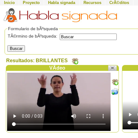
Inicio
Proyecto
Habla signada
Recursos
CrÃ©ditos
Formulario de bÃºsqueda
TÃ©rmino de bÃºsqueda:
Buscar
Resultados: BRILLANTES
VÃ­deo