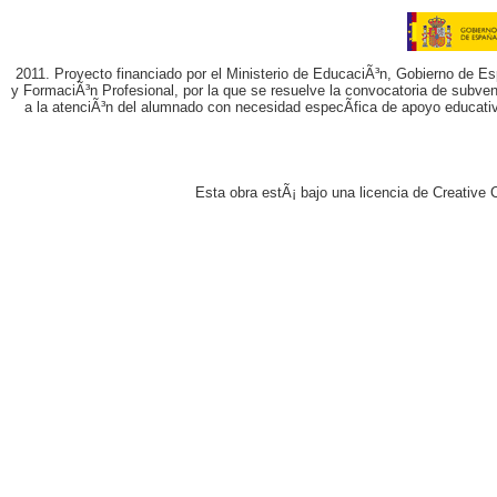
2011. Proyecto financiado por el Ministerio de EducaciÃ³n, Gobierno de E
y FormaciÃ³n Profesional, por la que se resuelve la convocatoria de subvenc
a la atenciÃ³n del alumnado con necesidad especÃ­fica de apoyo educati
Esta obra estÃ¡ bajo una licencia de Creativ