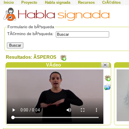
Inicio
Proyecto
Habla signada
Recursos
CrÃ©ditos
Formulario de bÃºsqueda
TÃ©rmino de bÃºsqueda:
Buscar
Resultados: ÃSPEROS
VÃ­deo