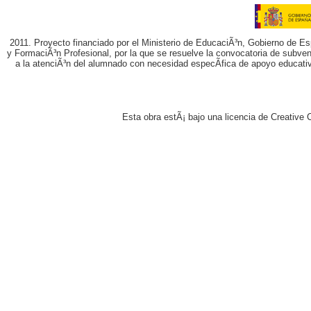
2011. Proyecto financiado por el Ministerio de EducaciÃ³n, Gobierno de E
y FormaciÃ³n Profesional, por la que se resuelve la convocatoria de subvenc
a la atenciÃ³n del alumnado con necesidad especÃ­fica de apoyo educati
Esta obra estÃ¡ bajo una licencia de Creativ