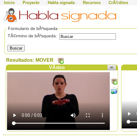
Inicio
Proyecto
Habla signada
Recursos
CrÃ©ditos
Formulario de bÃºsqueda
TÃ©rmino de bÃºsqueda:
Buscar
Resultados: MOVER
VÃ­deo