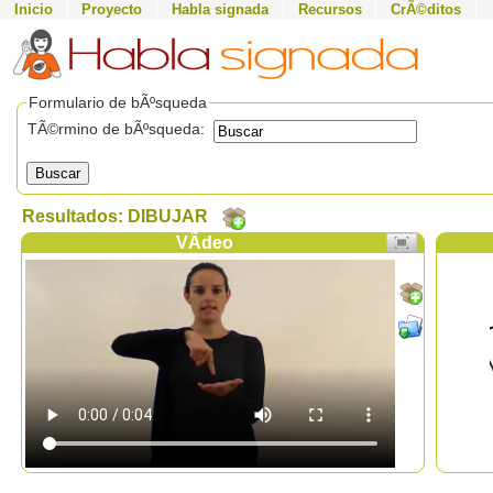
Inicio
Proyecto
Habla signada
Recursos
CrÃ©ditos
Formulario de bÃºsqueda
TÃ©rmino de bÃºsqueda:
Buscar
Resultados: DIBUJAR
VÃ­deo