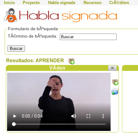
Inicio
Proyecto
Habla signada
Recursos
CrÃ©ditos
Formulario de bÃºsqueda
TÃ©rmino de bÃºsqueda:
Buscar
Resultados: APRENDER
VÃ­deo