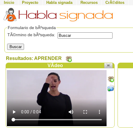
Inicio
Proyecto
Habla signada
Recursos
CrÃ©ditos
Formulario de bÃºsqueda
TÃ©rmino de bÃºsqueda:
Buscar
Resultados: APRENDER
VÃ­deo