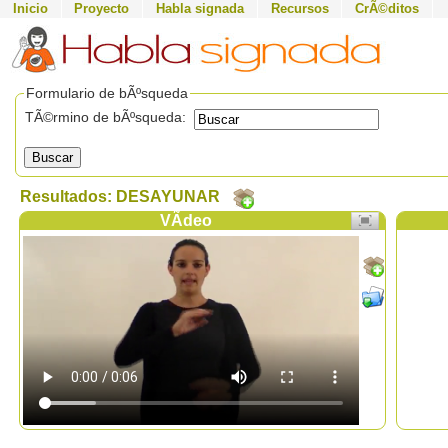
Inicio
Proyecto
Habla signada
Recursos
CrÃ©ditos
Formulario de bÃºsqueda
TÃ©rmino de bÃºsqueda:
Buscar
Resultados: DESAYUNAR
VÃ­deo