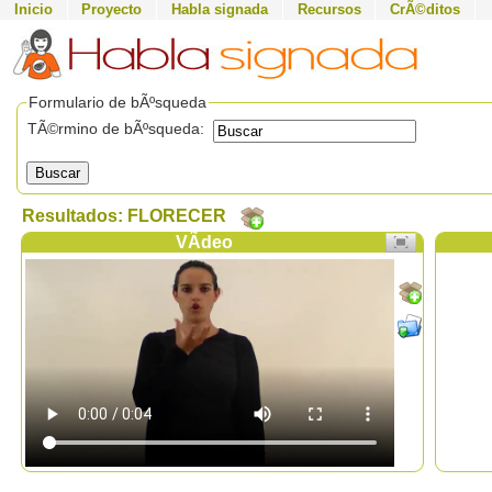
Inicio
Proyecto
Habla signada
Recursos
CrÃ©ditos
Formulario de bÃºsqueda
TÃ©rmino de bÃºsqueda:
Buscar
Resultados: FLORECER
VÃ­deo