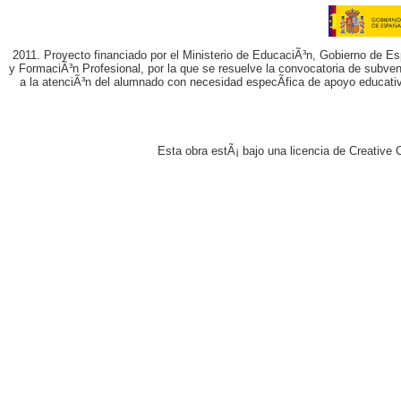
2011. Proyecto financiado por el Ministerio de EducaciÃ³n, Gobierno de E
y FormaciÃ³n Profesional, por la que se resuelve la convocatoria de subvenc
a la atenciÃ³n del alumnado con necesidad especÃ­fica de apoyo educati
Esta obra estÃ¡ bajo una licencia de Creativ