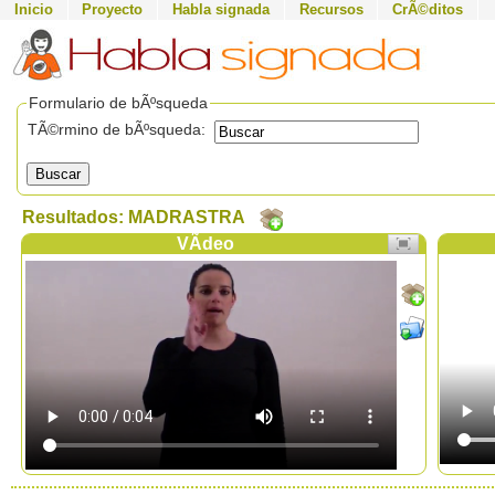
Inicio
Proyecto
Habla signada
Recursos
CrÃ©ditos
Formulario de bÃºsqueda
TÃ©rmino de bÃºsqueda:
Buscar
Resultados: MADRASTRA
VÃ­deo