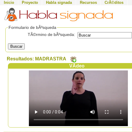
Inicio
Proyecto
Habla signada
Recursos
CrÃ©ditos
Formulario de bÃºsqueda
TÃ©rmino de bÃºsqueda:
Buscar
Resultados: MADRASTRA
VÃ­deo