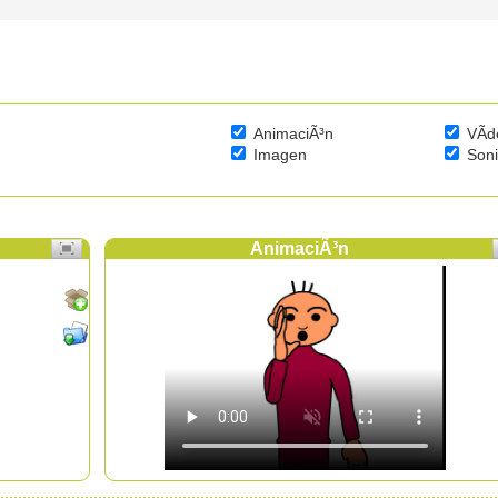
AnimaciÃ³n
VÃ­d
Imagen
Son
AnimaciÃ³n