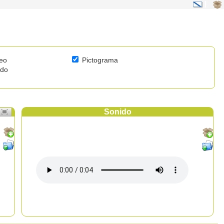
|
eo
Pictograma
ido
Sonido