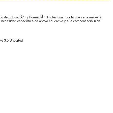
do de EducaciÃ³n y FormaciÃ³n Profesional, por la que se resuelve la
con necesidad especÃ­fica de apoyo educativo y a la compensaciÃ³n de
ke 3.0 Unported